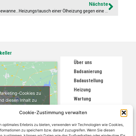
Nächste
Badsanierung mit freistehender Badewanne im Raum Lehrberg
Heizungstausch einer Ölheizung gegen eine Wärmepumpe in Burgoberbach
keller
Über uns
Badsanierung
Badaustellung
Heizung
 Marketing-Cookies zu
Wartung
nd diesen Inhalt zu
tivieren
Wasser
Cookie-Zustimmung verwalten
Spenglerei
n optimales Erlebnis zu bieten, verwenden wir Technologien wie Cookies,
Eventkeller
formationen zu speichern bzw. darauf zuzugreifen. Wenn Sie diesen
n zustimmen, können wir Daten wie das Surfverhalten oder eindeutige IDs