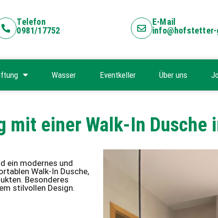
Telefon
E-Mail
0981/17752
info@hofstetter
ftung
Wasser
Eventkeller
Über uns
J
ng mit einer Walk-In Dusch
nd ein modernes und
ortablen Walk-In Dusche,
ukten. Besonderes
em stilvollen Design.