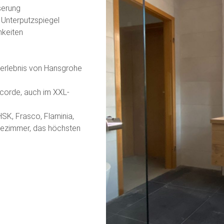
serung
 Unterputzspiegel
hkeiten
erlebnis von Hansgrohe
ncorde, auch im XXL-
SK, Frasco, Flaminia,
dezimmer, das höchsten