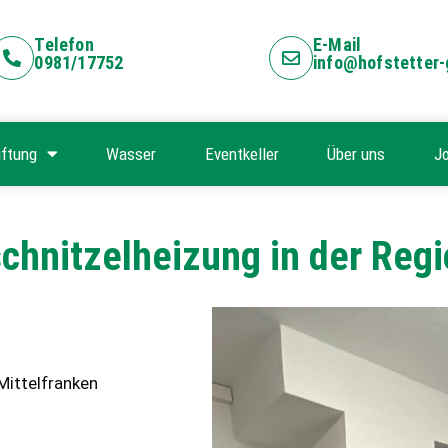
Telefon
E-Mail
0981/17752
info@hofstetter
ftung
Wasser
Eventkeller
Über uns
J
chnitzelheizung in der Reg
Mittelfranken