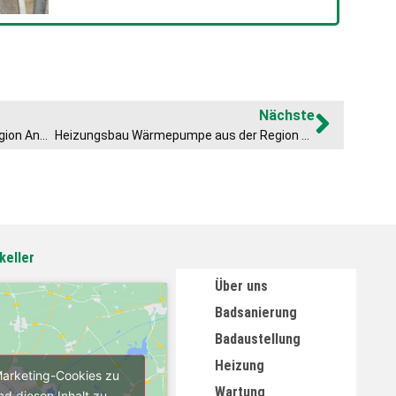
Nächste
Barrierefreie Badsanierung in der Region Ansbach
Heizungsbau Wärmepumpe aus der Region Ansbach
keller
Über uns
Badsanierung
Badaustellung
Heizung
 Marketing-Cookies zu
Wartung
nd diesen Inhalt zu